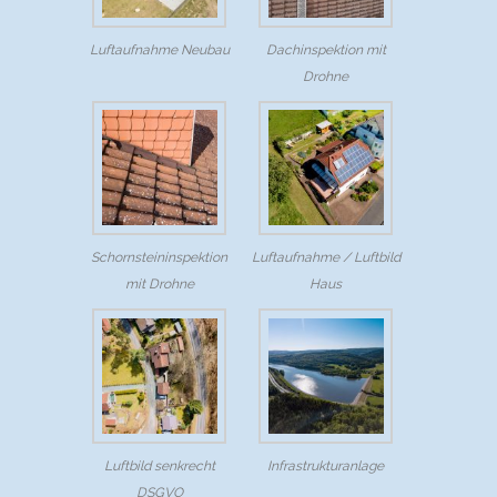
Luftaufnahme Neubau
Dachinspektion mit
Drohne
Schornsteininspektion
Luftaufnahme / Luftbild
mit Drohne
Haus
Luftbild senkrecht
Infrastrukturanlage
DSGVO