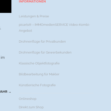
INFORMATIONEN
Leistungen & Preise
picarts® – IMMOmedienSERVICE Video-Kombi-
,
Angebot
Drohnenflüge für Privatkunden
Drohnenflüge für Gewerbekunden
 im
Klassische Objektfotografie
Bildbearbeitung für Makler
Künstlerische Fotografie
 JAHR
→
Onlineshop
Direkt zum Shop