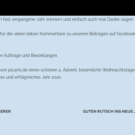
n fast vergangene Jahr erinnern und einfach auch mal Danke sagen:
 für die vielen lieben Kommentare zu unseren Beiträgen auf facebook
re Aufträge und Bestellungen.
von picarts.de einen schönen 4. Advent, besinnliche Weihnachtstage
es und erfolgreiches Jahr 2020.
HERER
GUTEN RUTSCH INS NEUE