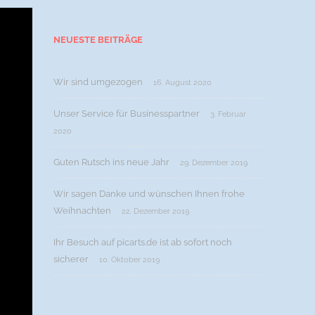
NEUESTE BEITRÄGE
Wir sind umgezogen
16. August 2020
Unser Service für Businesspartner
3. Februar
2020
Guten Rutsch ins neue Jahr
29. Dezember 2019
Wir sagen Danke und wünschen Ihnen frohe
Weihnachten
22. Dezember 2019
Ihr Besuch auf picarts.de ist ab sofort noch
sicherer
10. Oktober 2019